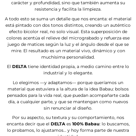
Are you 18 years old or older?
carácter y profundidad, sino que también aumenta su
resistencia y facilita la limpieza.
No, I'm not
Yes, I am
A todo esto se suma un detalle que nos encanta: el material
está pintado con dos tonos distintos, creando un auténtico
efecto bicolor real, no solo visual. Esta superposición de
colores acentúa el relieve del micrograbado y refuerza ese
juego de matices según la luz y el ángulo desde el que se
mire. El resultado es un material vivo, dinámico y con
muchísima personalidad.
El
DELTA
tiene identidad propia, a medio camino entre lo
industrial y lo elegante.
Lo elegimos —y adaptamos— porque queríamos un
material que estuviera a la altura de la idea Babau: bolsos
pensados para la vida real, que puedan acompañarte cada
día, a cualquier parte, y que se mantengan como nuevos
sin renunciar al diseño.
Por su aspecto, su textura y su comportamiento, nos
encanta decir que el
DELTA
es
100% Babau
: lo buscamos,
lo probamos, lo ajustamos… y hoy forma parte de nuestra