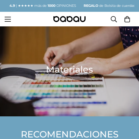
4.9
| ★★★★★ más de
1000
OPINIONES
REGALO
de Bolsita de cuerdas
4.
Materiales
RECOMENDACIONES