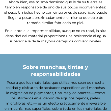
Ahora bien, esa misma densidad que le da su fuerza es
también responsable de uno de sus pocos inconvenientes:
el peso. Un bolso hecho con cinturones de seguridad puede
llegar a pesar aproximadamente lo mismo que otro de
tamaño similar fabricado en piel.
En cuanto a la impermeabilidad, aunque no es total, la alta
densidad del material proporciona una resistencia al agua
superior a la de la mayoría de tejidos convencionales.
Sobre manchas, tintes y
responsabilidades
Pese a que los materiales que utilizamos sean de mucha
calidad y disfruten de acabados específicos anti manchas,
la migración de pigmentos, tinturas y colorantes —como
los utilizados en el denim de algunos tejanos, pieles,
microfibras, etc.— es un efecto prácticamente irreversible
en muchísimas superficies, sobre todo en los materiales de