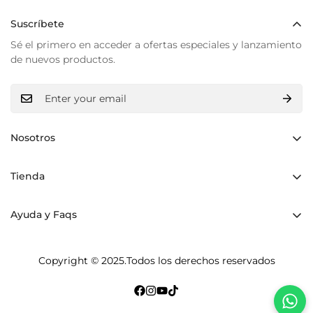
Suscríbete
Sé el primero en acceder a ofertas especiales y lanzamiento
de nuevos productos.
Nosotros
Hechos a mano
Tienda
Luz interior
Mochilas
Materiales
Ayuda y Faqs
Bolsos Shoppers
Historia
Envíos y devoluciones
Bolsos Cruzados
Copyright © 2025.Todos los derechos reservados
Cuidados y mantenimiento
Accesorios
Terms of Service
Pulseras
Política de privacidad