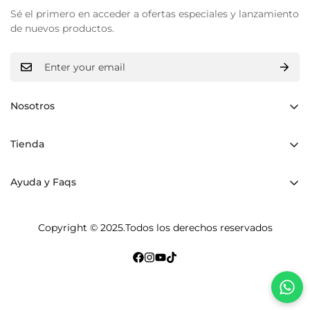
Sé el primero en acceder a ofertas especiales y lanzamiento
de nuevos productos.
No, I'm not
Yes, I am
Nosotros
Hechos a mano
Tienda
Luz interior
Mochilas
Materiales
Ayuda y Faqs
Bolsos Shoppers
Historia
Envíos y devoluciones
Bolsos Cruzados
Copyright © 2025.Todos los derechos reservados
Cuidados y mantenimiento
Accesorios
Terms of Service
Pulseras
Política de privacidad
Puntos de venta