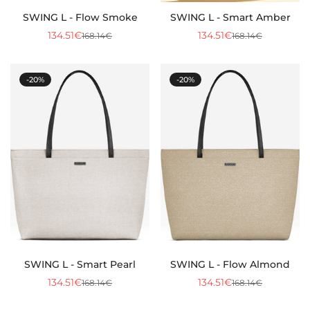
SWING L - Flow Smoke
SWING L - Smart Amber
134.51€
134.51€
168.14€
168.14€
Precio
Precio
Precio
Precio
de
regular
de
regular
venta
venta
-20%
-20%
SWING L - Smart Pearl
SWING L - Flow Almond
134.51€
134.51€
168.14€
168.14€
Precio
Precio
Precio
Precio
de
regular
de
regular